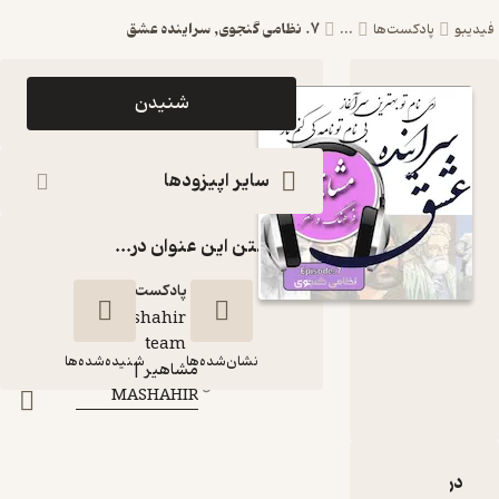
7. نظامی گنجوی, سراینده عشق
پادکست‌ها
...
اپیزود 7. نظامی
شنیدن
گنجوی, سراینده
عشق پادکست
سایر اپیزودها
مشاهیر |
گذاشتن این عنوان در...
MASHAHIR
پادکست‌
mashahir
گوینده
:
team
نشان‌شده‌ها
شنیده‌شده‌ها
مشاهیر |
کانال
:
MASHAHIR
7. نظامی گنجوی,
سراینده عشق
رۀ 7. نظامی گنجوی, سراینده عشق
نقدها و امتیازها