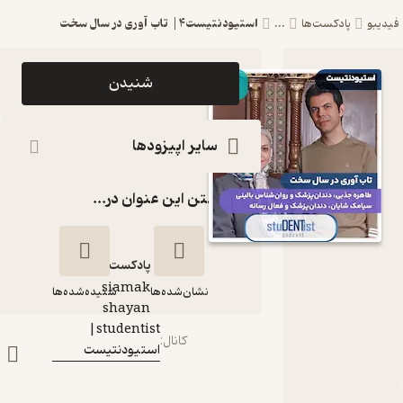
استیودنتیست۴| تاب آوری در سال سخت
پادکست‌ها
...
اپیزود
شنیدن
استیودنتیست۴|
تاب آوری در سال
سایر اپیزودها
سخت پادکست
گذاشتن این عنوان در...
studentist|
استیودنتیست
پادکست‌
siamak
نشان‌شده‌ها
شنیده‌شده‌ها
گوینده
:
shayan
studentist|
استیودنتیست۴|
کانال
:
استیودنتیست
تاب آوری در سال
سخت