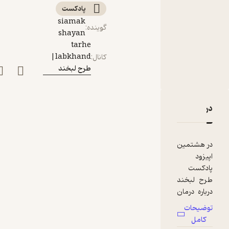
و نوجوانان
پادکست‌
siamak
گوینده
:
shayan
tarhe
labkhand|
کانال
:
طرح لبخند
دربارۀ طرح لبخند ۸| ملاحظات درمان ارتودنسی در کودکان و نوجوانان
نقدها و امتیازها
در هشتمین
اپیزود
پادکست
طرح لبخند
درباره درمان
ارتودنسی در
توضیحات
کودکان و
کامل
نوجوانان