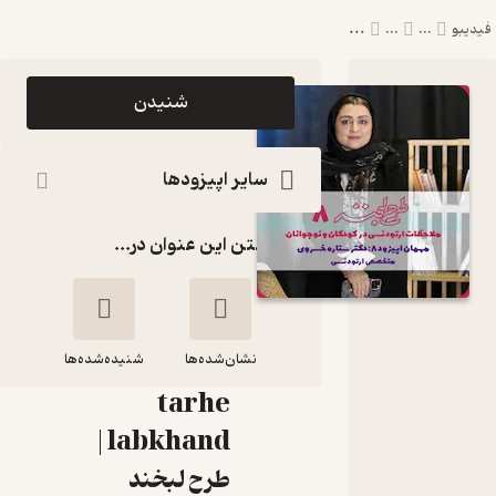
...
یبو
...
...
اپیزود طرح
شنیدن
لبخند ۸|
ملاحظات
سایر اپیزودها
درمان
گذاشتن این عنوان در...
ارتودنسی در
کودکان و
نوجوانان
نشان‌شده‌ها
پادکست
شنیده‌شده‌ها
tarhe
طرح لبخند ۸|
labkhand|
ملاحظات درمان
طرح لبخند
ارتودنسی در کودکان