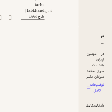
نوزادان- بخش اول
tarhe
labkhand|
کانال
:
طرح لبخند
دربارۀ طرح لبخند ۲| ملاحظات دندانپزشکی در نوزادان- بخش اول
نقدها و امتیازها
در دومین
اپیزود
پادکست
طرح لبخند
میزبان دکتر
سارا قدیمی،
توضیحات
متخصص
کامل
دندانپزشکی
کودکان و
شناسنامه
نوجوانان
بودیم تا