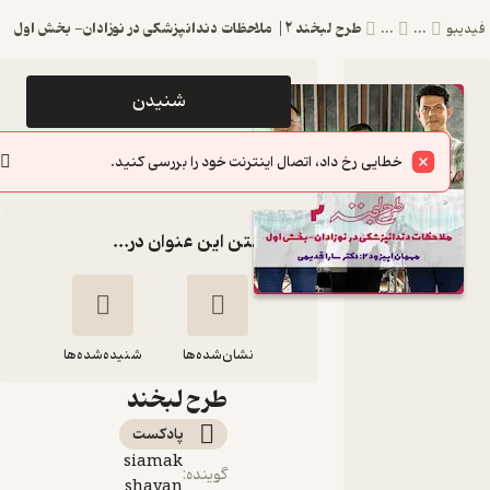
طرح لبخند ۲| ملاحظات دندانپزشکی در نوزادان- بخش اول
یبو
...
...
اپیزود طرح
شنیدن
لبخند ۲|
خطایی رخ داد، اتصال اینترنت خود را بررسی کنید.
ملاحظات
سایر اپیزودها
دندانپزشکی در
گذاشتن این عنوان در...
نوزادان- بخش
اول پادکست
tarhe
نشان‌شده‌ها
labkhand|
شنیده‌شده‌ها
طرح لبخند
طرح لبخند ۲|
پادکست‌
ملاحظات
siamak
دندانپزشکی در
گوینده
:
shayan