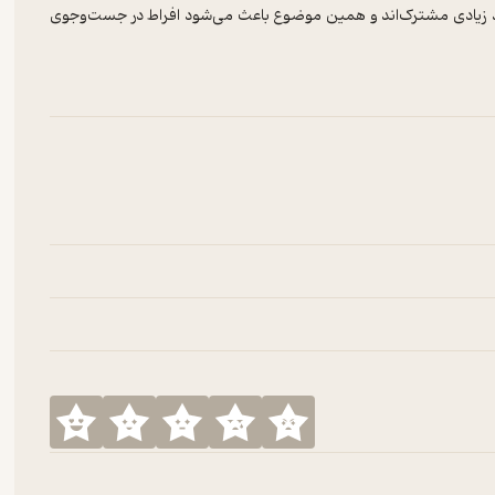
حد زیادی مشترک‌اند و همین موضوع باعث می‌شود افراط در جست‌وجوی
د چرا تعادل، تنوع و معنا نقش مهمی در تجربه‌ی سالم لذت دارند.
Akil, H., et al. (1984).
Endogenous opioids: Biology 
Berridge, K. C., & Robinson, T. E. (1998).
Dopam
Leknes, S., & Tracey, I. (2008).
Pain and pleasure share 
Rozin, P., et al. (2013).
Benign masochism
.
Jou
Panksepp,