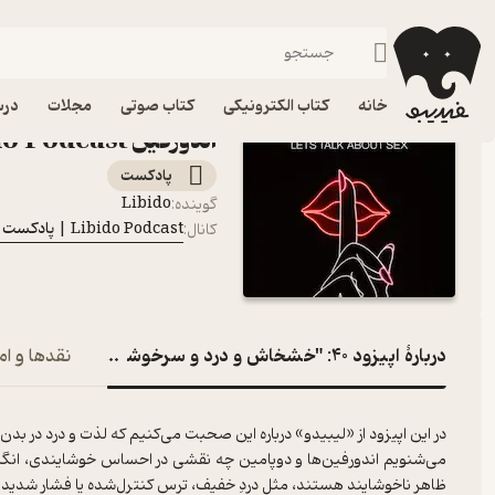
اپیزود 40: "خشخاش و درد و سرخوشی" درباره اندورفین
فیدیبو
پادکست‌ها
Libido Podcast | پادکست لیبیدو
اپیزود اپیز
خانه
کتاب الکترونیکی
کتاب صوتی
مجلات
درس
اندورفین Libido Podcast | پادکست لیبیدو
پادکست‌
Libido
گوینده
:
Libido Podcast | پادکست لیبیدو
کانال
:
دربارۀ اپیزود 40: "خشخاش و درد و سرخوشی" درباره اندورفین
نقدها و ام
در این اپیزود از «لیبیدو» درباره این صحبت می‌کنیم که لذت و درد در ب
می‌شنویم اندورفین‌ها و دوپامین چه نقشی در احساس خوشایندی، انگیزه و
ظاهر ناخوشایند هستند، مثل دردِ خفیف، ترس کنترل‌شده یا فشار شدید.