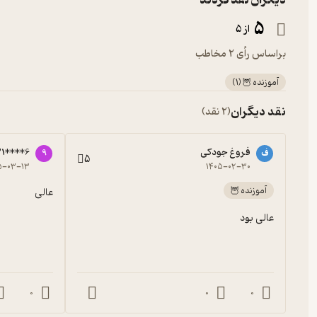
دیگران نقد کردند
ایمیل :
pod.libido@gmail.com
اینستاگرام :
libidopod
5
از 5
براساس رأی 2 مخاطب
آموزنده 🦉
(
1
)
نقد دیگران
(2 نقد)
فروغ جودکی
1****6
ف
9
5
۵-۰۳-۱۳
۱۴۰۵-۰۲-۳۰
آموزنده 🦉
عالی
عالی بود
0
0
0