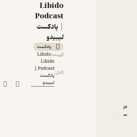
آغاز می شود؟"درباره
Libido
پیشقدم شدن در
Podcast
سکس
| پادکست
لیبیدو
پادکست‌
Libido
گوینده
:
Libido
Podcast |
کانال
:
پادکست
لیبیدو
دربارۀ "اپیزود 33: چه فرقي می کند رنگين کمان از کدام سمت آسمان آغاز می شود؟"درباره پیشقدم شدن در سکس
نقدها و امتیازها