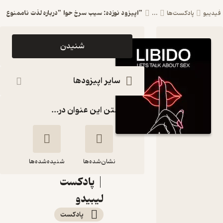
"اپیزود نوزده: سیب سرخ حوا "درباره لذت ناممنوع
فیدیبو
پادکست‌ها
...
اپیزود
شنیدن
"اپیزود
نوزده: سیب
سایر اپیزودها
سرخ حوا
گذاشتن این عنوان در...
"درباره لذت
ناممنوع
Libido
نشان‌شده‌ها
Podcast
شنیده‌شده‌ها
| پادکست
"اپیزود نوزده: سیب
لیبیدو
سرخ حوا "درباره لذت
پادکست‌
ناممنوع