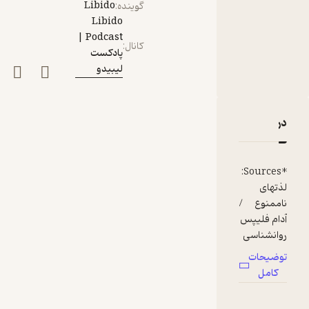
Libido
گوینده
:
Libido
Podcast |
کانال
:
پادکست
لیبیدو
دربارۀ "اپیزود نوزده: سیب سرخ حوا "درباره لذت ناممنوع
نقدها و امتیازها
*Sources:
لذتهای
ناممنوع /
آدام فلیپس
روانشناسی
تعلیم و
توضیحات
تربیت /
کامل
گوستاو
یونگ