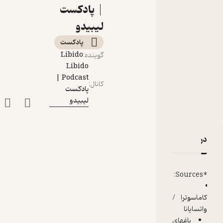
"درباره تاریخچه
| پادکست
سکسولوژی"
لیبیدو
پادکست‌
Libido
گوینده
:
Libido
Podcast |
کانال
:
پادکست
لیبیدو
دربارۀ اپیزود دوازده: پیشینه شناسی حرفهای درگوشی "درباره
نقدها و امتیازها
*Sources:
کاماسوترا /
واتسایانا
باغهای