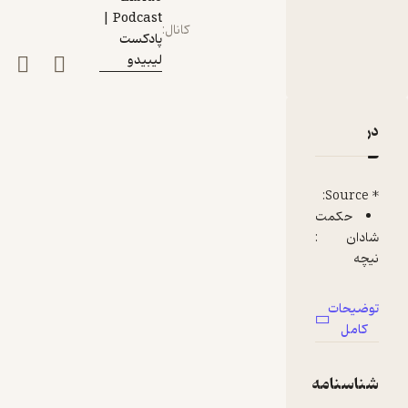
Podcast |
کانال
:
پادکست
لیبیدو
دربارۀ !اپیزود 10: همین بود زندگی؟ پس یک بار دیگر
نقدها و امتیازها
* Source:
حکمت
شادان :
نیچه
* Music:
توضیحات
Also
کامل
sparch
Zarathust
شناسنامه
ra:
Richard