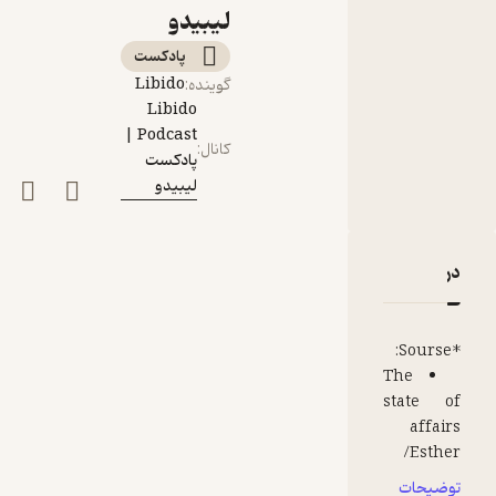
لیبیدو
پادکست‌
Libido
گوینده
:
Libido
Podcast |
کانال
:
پادکست
لیبیدو
دربارۀ اپیزود 8:"در حال و هوای خیانت" درباره روابط خارج از ازدواج
نقدها و امتیازها
*Sourse:
The
state of
affairs
/Esther
Perel
توضیحات