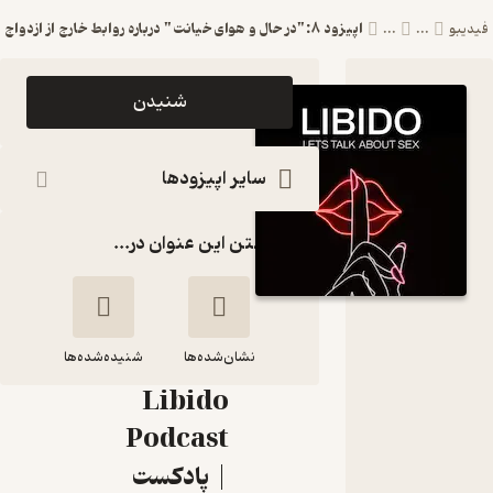
اپیزود 8:"در حال و هوای خیانت" درباره روابط خارج از ازدواج
فیدیبو
...
...
اپیزود
شنیدن
اپیزود
8:"در حال
سایر اپیزودها
و هوای
گذاشتن این عنوان در...
خیانت"
درباره روابط
خارج از
نشان‌شده‌ها
ازدواج
شنیده‌شده‌ها
Libido
اپیزود 8:"در حال و
Podcast
هوای خیانت" درباره
| پادکست
روابط خارج از ازدواج