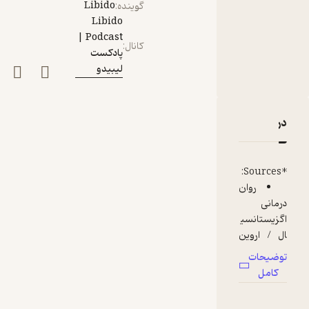
Libido
گوینده
:
Libido
Podcast |
کانال
:
پادکست
لیبیدو
دربارۀ ...اپیزود 1: همه‌چیز در دنیا راجع به سکس است، به جز
نقدها و امتیازها
*Sources:
روان
درمانی
اگزیستانسی
ال / اروین
یالوم
توضیحات
Why
کامل
human
have