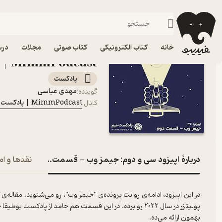
اپیزود سی و دوم: جی
فیدیبو
پادکست‌ها
MimmPodcast | پادکست میم
اپیزود اپیزود سی و دو
خانه
کتاب الکترونیکی
کتاب صوتی
مجلات
درس
MimmPodcast | پادکست میم
پادکست‌
مهدی عباسی
گوینده
:
MimmPodcast | پادکست میم
کانال
:
دربارۀ اپیزود سی و دوم: جیمز وب - قسمت دوم
نقدها و ام
در این اپیزود، ادامه‌ی روایت پرونده‌ی "جیمز وب"، رو می‌شنوید. مقاله‌
پولیتزر در سال 2022 رو برده. در این قسمت هم حامد از پا
بهمون ارائه می‌ده.