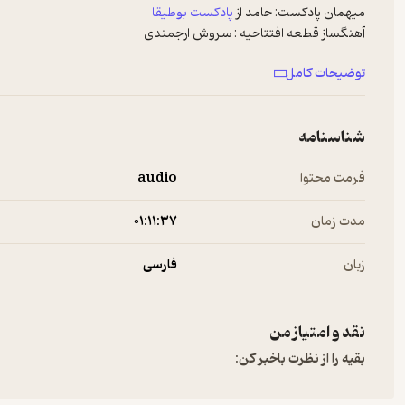
میهمان پادکست:
حامد از
پادکست بوطیقا
آهنگساز قطعه افتتاحیه :
سروش ارجمندی
اسپانسرها:
توضیحات کامل
موسسه طبیعت آسمان شب
ویپاد، ترابانک پاسارگاد
لینک مقاله‌ی اصلی
شناسنامه
ویدئوی معرفی تلسکوپ جیمز وب با زیرنویس فارسی
---------------------------------------------------
فرمت محتوا
audio
حمایت از پادکست میم (داخل ایران)
حمایت از پادکست میم (خارج از ایران)
مدت زمان
۰۱:۱۱:۳۷
اینستاگرام
|
تلگرام
|
ایکس(توییتر)
زبان
فارسی
برای پیشنهادها و تبلیغات در پادکست فارسی با ما در ارتباط باشید:
info@Newsha.com
See
omnystudio.com/listener
for privacy information.
نقد و امتیاز من
بقیه را از نظرت باخبر کن: