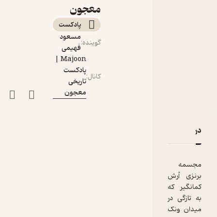
معجون
پادکست‌
مسعود
گوینده
:
فهیمی
Majoon |
پادکست
کانال
:
تاریخی
معجون
دربارۀ اپیزود هفتادم: آرش کمانگیر | گفتگو با دهقان محمدی
نقدها و امتیازها
مجسمه
برنزی آرش
کمانگیر که
به تازگی در
میدان ونک