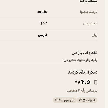
شناسنامه
فرمت محتوا
audio
مدت زمان
۱۴:۰۲
زبان
فارسی
نقد و امتیاز من
بقیه را از نظرت باخبر کن:
دیگران نقد کردند
4.5
از 5
براساس رأی 2 مخاطب
اجرای روان 🎙️
(
1
)
آموزنده 🦉
(
1
)