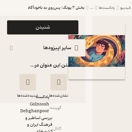
بخش 3 یونگ: پس‌روی به ناخودآگاه
پادکست‌ها
...
اپیزود بخش 3
شنیدن
یونگ: پس‌روی
به ناخودآگاه
سایر اپیزودها
پادکست بررسی
گذاشتن این عنوان در...
اساطیر و فرهنگ
ایران و کشورهای
پیرامونش
نشان‌شده‌ها
شنیده‌شده‌ها
پادکست‌
Golnoosh
گوینده
:
Dehghanpoor
بخش 3 یونگ:
بررسی اساطیر و
پس‌روی به ناخودآگاه
فرهنگ ایران و
کانال
:
کشورهای