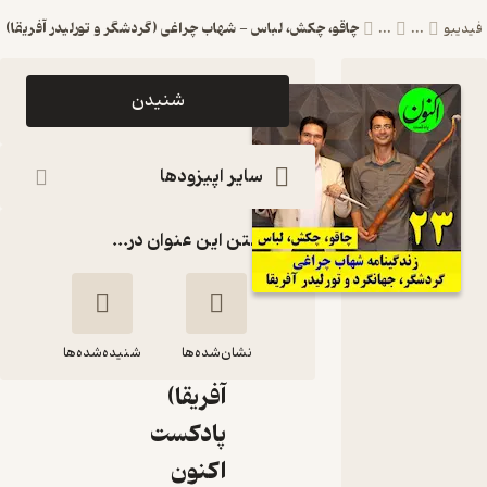
چاقو، چکش، لباس - شهاب چراغی (گردشگر و تورلیدر آفریقا)
فیدیبو
...
...
اپیزود
شنیدن
چاقو،
چکش،
سایر اپیزودها
لباس -
گذاشتن این عنوان در...
شهاب
چراغی
(گردشگر و
نشان‌شده‌ها
تورلیدر
شنیده‌شده‌ها
آفریقا)
چاقو، چکش، لباس -
پادکست
شهاب چراغی
اکنون
(گردشگر و تورلیدر