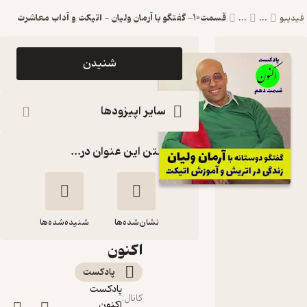
قسمت10- گفتگو با آرمان ولیان - اتیکت و آداب معاشرت
فیدیبو
...
...
اپیزود
شنیدن
قسمت10-
گفتگو با
سایر اپیزودها
آرمان ولیان
گذاشتن این عنوان در...
- اتیکت و
آداب
معاشرت
نشان‌شده‌ها
پادکست
شنیده‌شده‌ها
اکنون
قسمت10- گفتگو با
پادکست‌
آرمان ولیان - اتیکت
پادکست
و آداب معاشرت
کانال
:
اکنون