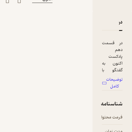
دربارۀ قسمت10- گفتگو با آرمان ولیان - اتیکت و آداب معاشرت
نقدها و امتیازها
در
قسمت
دهم
پادکست
اکنون به
گفتگو با
آرمان ولیان
توضیحات
نشسته ام.
کامل
کسی که
اتیکت و
شناسنامه
آداب
معاشرت
رو
فرمت محتوا
audio
آموزش
میده. از
زندگی
مدت زمان
۰۲:۰۶:۴۱