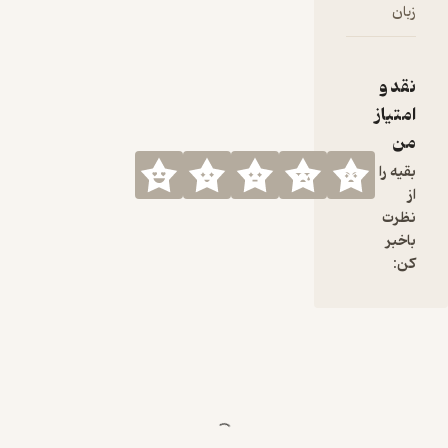
عشق‌داند و
زبان
فارسی
آستان‌جانان
شروع شد و
در نهایت
نقد و
رسید به
امتیاز
نوامرکب‌خوا
من
نی و دستان
و چند کار
بقیه را
دیگه.
از
دهه‌ای که
نظرت
مهم‌ترین
باخبر
همکارهای
کن:
شجریان
محمدرضا
لطفی، پرویز
مشکاتیان و
محمد
موسوی
بودن که
توی این