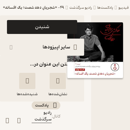
۴۹- «شجریانِ دهه‌ شصت؛ یک افسانه»
فیدیبو
پادکست‌ها
رادیو سرگذشت
اپیزود ۴۹-
شنیدن
«شجریانِ
دهه‌
سایر اپیزودها
شصت؛ یک
گذاشتن این عنوان در...
افسانه»
پادکست
رادیو
نشان‌شده‌ها
سرگذشت
شنیده‌شده‌ها
پادکست‌
رادیو
۴۹- «شجریانِ دهه‌
کانال
:
سرگذشت
شصت؛ یک افسانه»