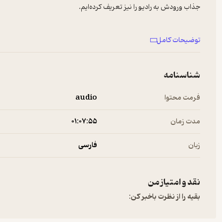
جذاب ورودش به رادیو را نیز تعریف کرده‌ایم.
اسپانسر این اپیزود:
توضیحات کامل
دکتر احسان مشتاقی
حمایت مالی از پادکست گوشه:
شناسنامه
https://hamibash.com/gooshepod
فرمت محتوا
audio
مدت زمان
۰۱:۰۷:۵۵
زبان
فارسی
نقد و امتیاز من
بقیه را از نظرت باخبر کن: