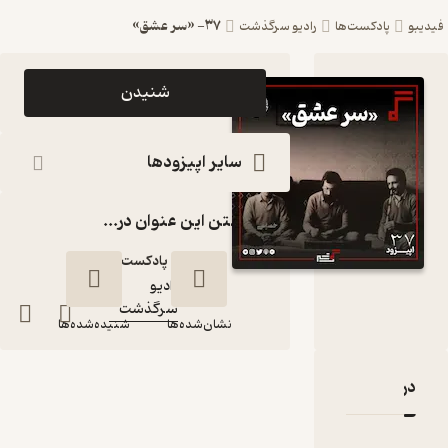
۳۷- «سر عشق»
فیدیبو
پادکست‌ها
رادیو سرگذشت
اپیزود ۳۷-
شنیدن
«سر عشق»
پادکست
سایر اپیزودها
رادیو
گذاشتن این عنوان در...
سرگذشت
پادکست‌
رادیو
کانال
:
سرگذشت
نشان‌شده‌ها
شنیده‌شده‌ها
دربارۀ ۳۷- «سر عشق»
نقدها و امتیازها
۳۷- «سر عشق»