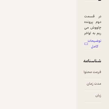
در قسمت
دوم پرونده
چاووش می‌
ریم به اواخر
دهه‌ی چهل
توضیحات
و اوایل پنجاه
کامل
و قصه‌ی
خالق
شناسنامه
چاووش،
یعنی
فرمت محتوا
audio
محمدرضا
لطفی رو
تعریف
مدت زمان
۳۹:۱۸
می‌کنیم.
زبان
فارسی
اسپانسرها