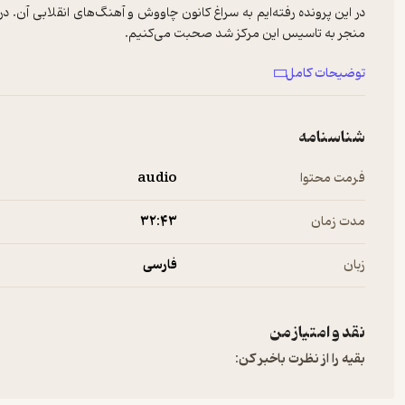
در این پرونده رفته‌ایم به سراغ کانون چاووش و آهنگ‌های انقلابی آن.
منجر به تاسیس این مرکز شد صحبت می‌کنیم.
توضیحات کامل
حمایت مالی از پادکست:
https://hamibash.com/gooshepod
شناسنامه
فرمت محتوا
audio
مدت زمان
۳۲:۴۳
زبان
فارسی
نقد و امتیاز من
بقیه را از نظرت باخبر کن: