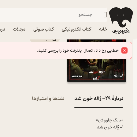
۲۹- ژاله خون شد
فیدیبو
پادکست‌ها
رادیو سرگذشت
اپیزود ۲۹- ژاله خون شد پادکست رادیو سرگذشت
خانه
کتاب الکترونیکی
کتاب صوتی
مجلات
درس
پادکست‌
رادیو سرگذشت
کانال
:
خطایی رخ داد، اتصال اینترنت خود را بررسی کنید.
دربارۀ ۲۹- ژاله خون شد
نقدها و امتیازها
«بانگ چاووش»
۱- ژاله خون شد