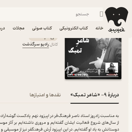
۹- «شاعر تمبک»
فیدیبو
پادکست‌ها
رادیو سرگذشت
اپیزود ۹- «شاعر تمبک» پادکست رادیو سرگذشت
خانه
کتاب الکترونیکی
کتاب صوتی
مجلات
درس
پادکست‌
رادیو سرگذشت
کانال
:
دربارۀ ۹- «شاعر تمبک»
نقدها و امتیازها
به مناسبت زادروز استاد ناصر فرهنگ‌فر در اپیزود نهم پادکست گوشه(رادی
دوستانش به یاد او گفته‌ایم. در این اپیزود آرش فرهنگفر نیز از موسیق