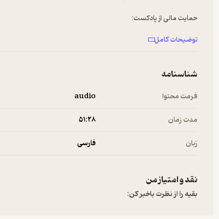
حمایت مالی از پادکست:
http://hamibash.com/gooshepod
توضیحات کامل
شناسنامه
فرمت محتوا
audio
مدت زمان
۵۱:۲۸
زبان
فارسی
نقد و امتیاز من
بقیه را از نظرت باخبر کن: