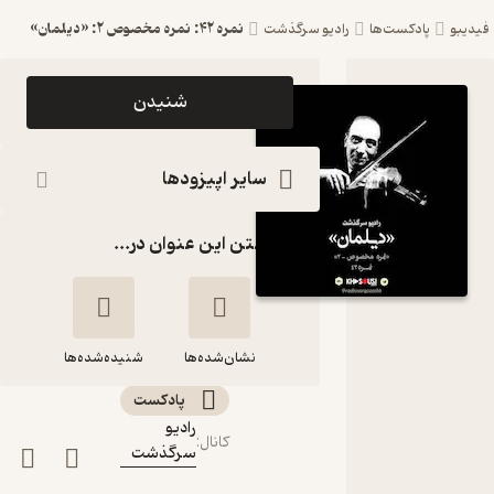
نمره ۴۲: نمره مخصوص ۲: «دیلمان»
فیدیبو
پادکست‌ها
رادیو سرگذشت
اپیزود نمره
شنیدن
۴۲: نمره
مخصوص
سایر اپیزودها
۲:
گذاشتن این عنوان در...
«دیلمان»
پادکست
رادیو
نشان‌شده‌ها
سرگذشت
شنیده‌شده‌ها
پادکست‌
نمره ۴۲: نمره
رادیو
کانال
:
مخصوص ۲:
سرگذشت
«دیلمان»