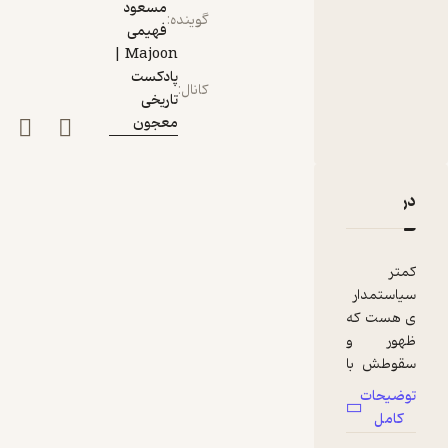
مسعود
گوینده
:
فهیمی
Majoon |
پادکست
کانال
:
تاریخی
معجون
دربارۀ اپیزود پنجاه‌ویکم: دوچه | بنیتو موسولینی
نقدها و امتیازها
کمتر
سیاستمدار
ی هست که
ظهور و
سقوطش با
آغاز و پایان
توضیحات
یک
کامل
ایدئولوژی