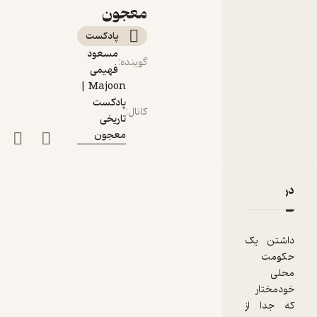
پیشه وری
معجون
پادکست‌
مسعود
گوینده
:
فهیمی
Majoon |
پادکست
کانال
:
تاریخی
معجون
دربارۀ اپیزود سی‌ودوم: فرقه دموکرات آذربایجان | جعفر پیشه
نقدها و امتیازها
داشتن یک
حکومت
محلی
خودمختار
که جدا از