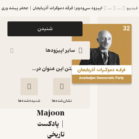
اپیزود سی‌ودوم: فرقه دموکرات آذربایجان | جعفر پیشه وری
فیدیبو
...
...
اپیزود
شنیدن
اپیزود
سی‌ودوم:
سایر اپیزودها
فرقه
گذاشتن این عنوان در...
دموکرات
آذربایجان |
جعفر پیشه
وری
نشان‌شده‌ها
شنیده‌شده‌ها
Majoon
اپیزود سی‌ودوم:
| پادکست
فرقه دموکرات
تاریخی
آذربایجان | جعفر