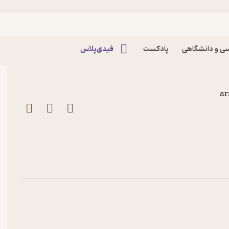
اپیزود مرگ دیگر-بورخس پادکست Dastaako |
ی و دانشگاهی
پادکست
فیدی‌پلاس
a