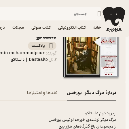
مرگ دیگر-بورخس
فیدیبو
پادکست‌ها
Dastaako | داستاکو
خانه
کتاب الکترونیکی
کتاب صوتی
مجلات
درس
داستاکو
پادکست‌
rmin mohammadpour
گوینده
:
Dastaako | داستاکو
کانال
:
دربارۀ مرگ دیگر-بورخس
نقدها و امتیازها
اپیزود دوم داستاکو
مرگ دیگر نوشته‌ی خورخه لوئیس بورخس
از مجموعه‌ی باغ گذرگاه‌های هزار پیچ