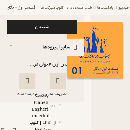
قسمت اول - نگار
دیبو
پادکست‌ها
meerkats club | کلوپ میرکت ها
اپیزود قسمت
شنیدن
اول - نگار
پادکست
سایر اپیزودها
meerkats
گذاشتن این عنوان در...
club |
کلوپ میرکت
ها
نشان‌شده‌ها
شنیده‌شده‌ها
پادکست‌
Elaheh
گوینده
:
Bagheri
meerkats
قسمت اول - نگار
club | کلوپ
کانال
:
میرکت ها