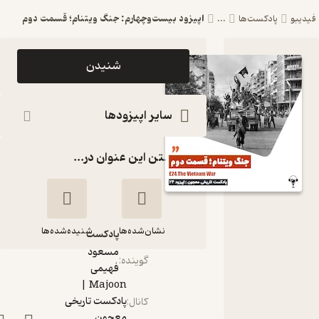
اپیزود بیست‌وچهارم: جنگ ویتنام؛ قسمت دوم
یبو
پادکست‌ها
...
اپیزود اپیزود
شنیدن
بیست‌وچهارم:
جنگ ویتنام؛
سایر اپیزودها
قسمت دوم
گذاشتن این عنوان در...
Majoon |
پادکست
تاریخی معجون
نشان‌شده‌ها
شنیده‌شده‌ها
پادکست‌
مسعود
گوینده
:
فهیمی
اپیزود
Majoon |
بیست‌وچهارم: جنگ
پادکست تاریخی
کانال
:
ویتنام؛ قسمت دوم
معجون