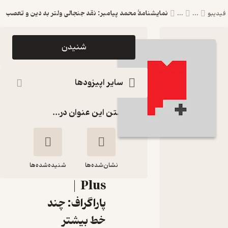
نمایشنامۀ محمد پیامبر: نقد جنجالی ولتر به دین و تعصب
بو
...
...
اپیزود
شنیدن
نمایشنامۀ
محمد پیامبر:
سایر اپیزودها
نقد جنجالی
گذاشتن این عنوان در...
ولتر به دین و
تعصب
پادکست
نشان‌شده‌ها
Paragraph
شنیده‌شده‌ها
Plus |
نمایشنامۀ محمد
پاراگراف: چند
پیامبر: نقد جنجالی
خط بیشتر
ولتر به دین و تعصب