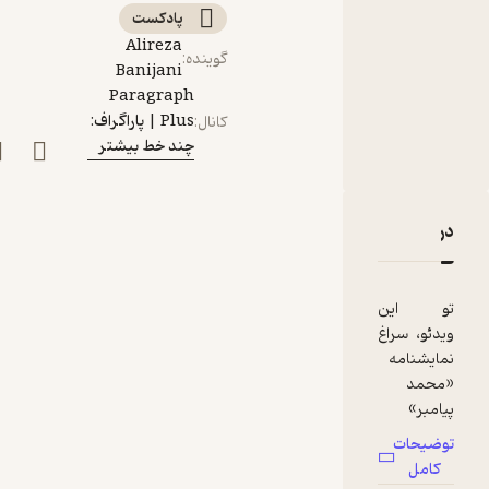
پادکست‌
Alireza
گوینده
:
Banijani
Paragraph
Plus | پاراگراف:
کانال
:
چند خط بیشتر
دربارۀ نمایشنامۀ محمد پیامبر: نقد جنجالی ولتر به دین و تعص
نقدها و امتیازها
تو این
ویدئو، سراغ
نمایشنامه
«محمد
پیامبر»
نوشتۀ ولتر،
توضیحات
فیلسوف
کامل
بزرگ عصر