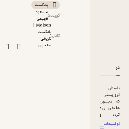
پادکست‌
مسعود
گوینده
:
فهیمی
Majoon |
پادکست
کانال
:
تاریخی
معجون
دربارۀ اپیزود دوازدهم: ارتش مقاومت پروردگار | ژوزف کنی
نقدها و امتیازها
داستان
تروریستی
که میلیون
ها نفرو آواره
کرده و
هزاران نفرو
توضیحات
کشته. سال