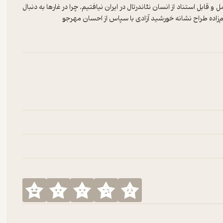
و قابل استناد از انسان نئاندرتال در ایران نیافتیم. چرا در غارها به دنبال
‌زاده طراح نشانه خورشید آزادی با سپاس از احسان مهرجو
Hosted on
Rabt
.
See
Rabt.host
for more information.