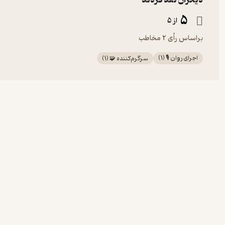
دیگران نقد کردند
5
از 5
براساس رأی 2 مخاطب
اجرای روان 🎙️
(
1
)
سرگرم‌کننده 🧩
(
1
)