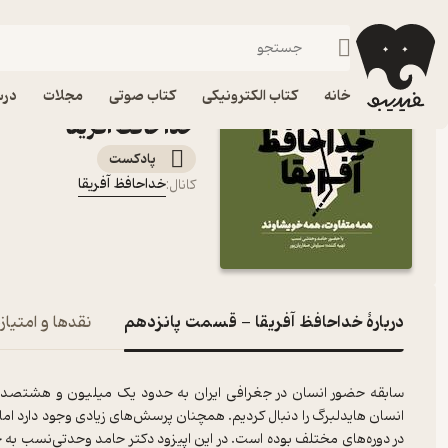
خداحافظ آفریقا - قسمت پانزدهم
فیدیبو
پادکست‌ها
خداحافظ آفریقا
اپیزود خداحافظ آفریقا
خانه
کتاب الکترونیکی
کتاب صوتی
مجلات
درس
خداحافظ آفریقا
پادکست‌
خداحافظ آفریقا
کانال
:
دربارۀ خداحافظ آفریقا - قسمت پانزدهم
نقدها و امتیاز
سابقه حضور انسان در جغرافی ایران به حدود یک میلیون ‌و هشتصد هزا
انسان هایدلبرگ را دنبال کردیم. همچنان پرسش‌های زیادی وجود دارد اما 
در دوره‌های مختلف بوده است. در این اپیزود دکتر حامد وحدتی‌نسب به