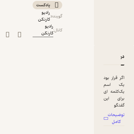
بخش دوم‎
پادکست‌
رادیو
گوینده
:
کارنکن
رادیو
کانال
:
کارنکن
دربارۀ کارنکن: جادوی اینترنت: گفتگو با صدرا علی آبادی، بخش
نقدها و امتیازها
اگر قرار بود
یک اسم
یک‌کلمه ای
برای این
گفتگو
بذارم، اون
توضیحات
اسم قطعا
کامل
امید بود.
آدمها با