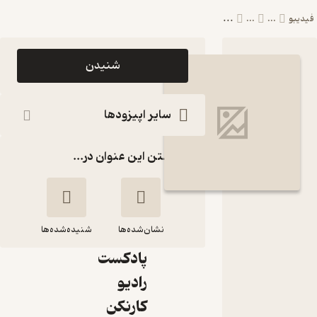
...
فیدیبو
...
...
اپیزود
شنیدن
کارنکن:
جادوی
سایر اپیزودها
اینترنت:
گذاشتن این عنوان در...
گفتگو با
صدرا علی
آبادی،
نشان‌شده‌ها
شنیده‌شده‌ها
پادکست
کارنکن: جادوی
رادیو
اینترنت: گفتگو با
کارنکن
صدرا علی آبادی،