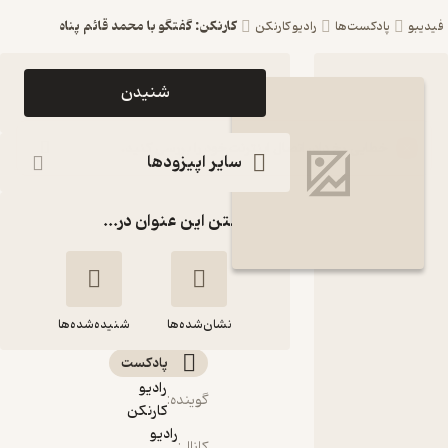
کارنکن: گفتگو با محمد قائم پناه
فیدیبو
پادکست‌ها
رادیو کارنکن
اپیزود
شنیدن
کارنکن:
گفتگو با
سایر اپیزودها
محمد قائم
گذاشتن این عنوان در...
پناه
پادکست
رادیو
نشان‌شده‌ها
کارنکن
شنیده‌شده‌ها
پادکست‌
رادیو
کارنکن: گفتگو با
گوینده
:
کارنکن
محمد قائم پناه
رادیو
کانال
: