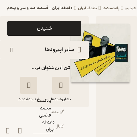
دغدغه ایران - قسمت صد و سی و پنجم
فیدیبو
پادکست‌ها
دغدغه ایران
اپیزود
شنیدن
دغدغه ایران
- قسمت
سایر اپیزودها
صد و سی و
گذاشتن این عنوان در...
پنجم
پادکست
دغدغه ایران
نشان‌شده‌ها
شنیده‌شده‌ها
پادکست‌
محمد
گوینده
:
فاضلی
دغدغه ایران -
دغدغه
قسمت صد و سی و
کانال
:
ایران
پنجم