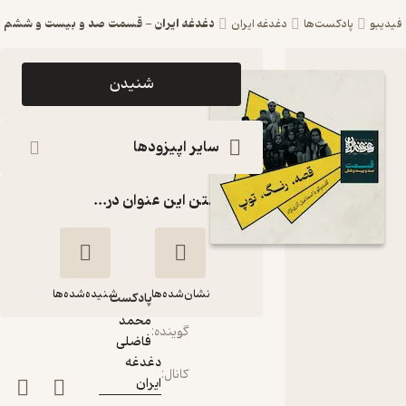
دغدغه ایران - قسمت صد و بیست و ششم
فیدیبو
پادکست‌ها
دغدغه ایران
اپیزود
شنیدن
دغدغه ایران
- قسمت
سایر اپیزودها
صد و بیست
گذاشتن این عنوان در...
و ششم
پادکست
دغدغه ایران
نشان‌شده‌ها
شنیده‌شده‌ها
پادکست‌
محمد
گوینده
:
فاضلی
دغدغه ایران -
دغدغه
قسمت صد و بیست
کانال
:
ایران
و ششم