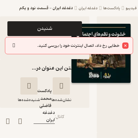
دغدغه ایران - قسمت نود و یکم
فیدیبو
پادکست‌ها
دغدغه ایران
اپیزود
شنیدن
دغدغه ایران
خطایی رخ داد، اتصال اینترنت خود را بررسی کنید.
- قسمت
سایر اپیزودها
نود و یکم
گذاشتن این عنوان در...
پادکست
دغدغه ایران
پادکست‌
محمد
نشان‌شده‌ها
شنیده‌شده‌ها
گوینده
:
فاضلی
دغدغه
کانال
:
ایران
دغدغه ایران -
قسمت نود و یکم