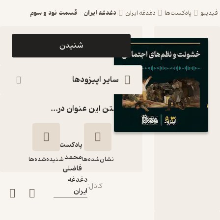
دغدغه ایران - قسمت نود و سوم
فیدیبو
پادکست‌ها
دغدغه ایران
اپیزود
شنیدن
دغدغه ایران
- قسمت
سایر اپیزودها
نود و سوم
گذاشتن این عنوان در...
پادکست
دغدغه ایران
پادکست‌
محمد
نشان‌شده‌ها
شنیده‌شده‌ها
گوینده
:
فاضلی
دغدغه
کانال
:
ایران
دغدغه ایران -
قسمت نود و سوم