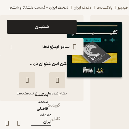
دغدغه ایران - قسمت هشتاد و ششم
فیدیبو
پادکست‌ها
دغدغه ایران
اپیزود
شنیدن
دغدغه ایران
- قسمت
سایر اپیزودها
هشتاد و
گذاشتن این عنوان در...
ششم
پادکست
دغدغه ایران
نشان‌شده‌ها
شنیده‌شده‌ها
پادکست‌
محمد
گوینده
:
فاضلی
دغدغه ایران -
دغدغه
قسمت هشتاد و
کانال
:
ایران
ششم