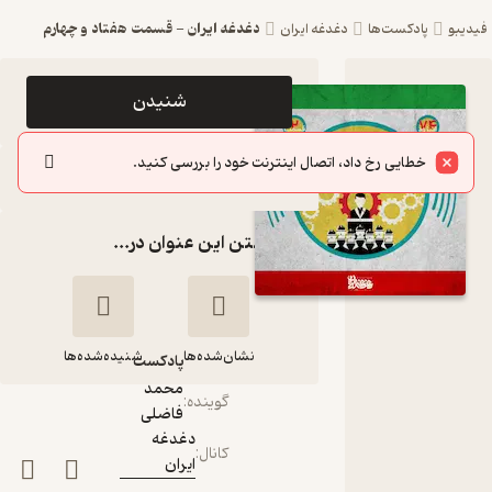
دغدغه ایران - قسمت هفتاد و چهارم
فیدیبو
پادکست‌ها
دغدغه ایران
اپیزود
شنیدن
دغدغه ایران
خطایی رخ داد، اتصال اینترنت خود را بررسی کنید.
- قسمت
سایر اپیزودها
هفتاد و
گذاشتن این عنوان در...
چهارم
پادکست
دغدغه ایران
نشان‌شده‌ها
شنیده‌شده‌ها
پادکست‌
محمد
گوینده
:
فاضلی
دغدغه ایران -
دغدغه
قسمت هفتاد و
کانال
:
ایران
چهارم