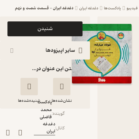
دغدغه ایران - قسمت شصت و نهم
فیدیبو
پادکست‌ها
دغدغه ایران
اپیزود
شنیدن
دغدغه ایران
- قسمت
سایر اپیزودها
شصت و
گذاشتن این عنوان در...
نهم
پادکست
دغدغه ایران
نشان‌شده‌ها
شنیده‌شده‌ها
پادکست‌
محمد
گوینده
:
فاضلی
دغدغه ایران -
دغدغه
کانال
:
قسمت شصت و نهم
ایران