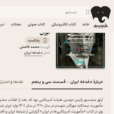
دغدغه ایران - قسمت سی و پنجم
فیدیبو
پادکست‌ها
دغدغه ایران
اپیزود دغدغه ایران - 
خانه
کتاب الکترونیکی
کتاب صوتی
مجلات
درس
ایران
پادکست‌
محمد فاضلی
گوینده
:
دغدغه ایران
کانال
:
دربارۀ دغدغه ایران - قسمت سی و پنجم
نقدها و امتیاز
آرتور میلسپو رئیس دومین هیئت آمریکایی بود که بعد از انقلاب مشرو
وی در کتاب «مأموریت آمریکایی‌ها در ایران» گزارشی از شرایط ایران و اقد