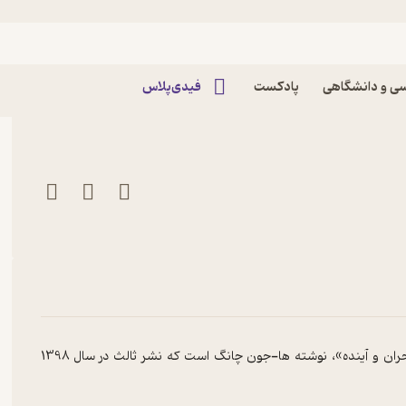
قسمت شانزدهم پادکست دغدغه
ی و دانشگاهی
پادکست
فیدی‌پلاس
این اپیزود شرح خلاصه کتاب «تجربه توسعه آسیای شرقی: معجزه، بحران و آینده»، نوشته ها-جون چانگ است که نشر ثالث در سال 1398