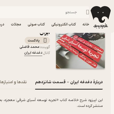
دغدغه ایران - قسمت شانزدهم
فیدیبو
پادکست‌ها
دغدغه ایران
اپیزود دغدغه ایران - 
خانه
کتاب الکترونیکی
کتاب صوتی
مجلات
درس
ایران
پادکست‌
محمد فاضلی
گوینده
:
دغدغه ایران
کانال
:
دربارۀ دغدغه ایران - قسمت شانزدهم
نقدها و امتیازها