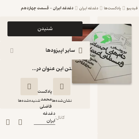
دغدغه ایران - قسمت چهاردهم
فیدیبو
پادکست‌ها
دغدغه ایران
اپیزود
شنیدن
دغدغه ایران
- قسمت
سایر اپیزودها
چهاردهم
گذاشتن این عنوان در...
پادکست
دغدغه ایران
پادکست‌
محمد
نشان‌شده‌ها
شنیده‌شده‌ها
گوینده
:
فاضلی
دغدغه
کانال
:
ایران
دغدغه ایران -
قسمت چهاردهم