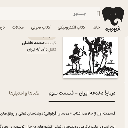
دغدغه ایران - قسمت سوم
فیدیبو
پادکست‌ها
دغدغه ایران
اپیزود دغدغه ایران - 
خانه
کتاب الکترونیکی
کتاب صوتی
مجلات
درس
پادکست‌
محمد فاضلی
گوینده
:
دغدغه ایران
کانال
:
دربارۀ دغدغه ایران - قسمت سوم
نقدها و امتیازها
این اپیزود علت ناکامی دولت‌های نفتی کشورهای در حال توسعه در بهره