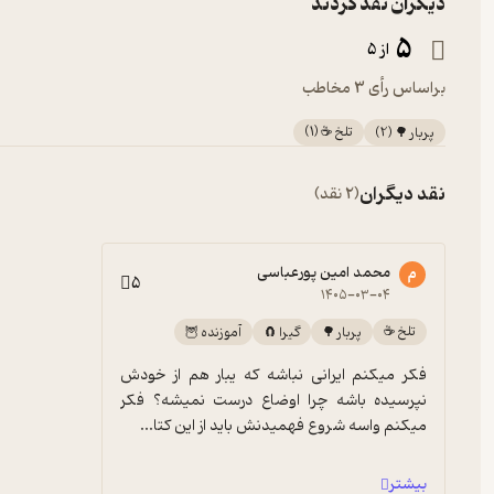
دیگران نقد کردند
ششم بهمن هزار و سیصد و نود و نه
5
از 5
براساس رأی 3 مخاطب
تلخ ☕️
(
1
)
پربار 🌳
(
2
)
نقد دیگران
(2 نقد)
محمد امین پورعباسی
م
5
۱۴۰۵-۰۳-۰۴
تلخ ☕️
پربار 🌳
گیرا 🧲
آموزنده 🦉
فکر میکنم ایرانی نباشه که یبار هم از خودش 
نپرسیده باشه چرا اوضاع درست نمیشه؟ فکر 
میکنم واسه شروع فهمیدنش باید از این کتا...
بیشتر