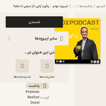
اپیزود نودم - ره‌آورد ژاپن (از میجی تا ماچا)
فیدیبو
پادکست‌ها
...
اپیزود اپیزود
شنیدن
نودم -
ره‌آورد ژاپن
سایر اپیزودها
(از میجی تا
گذاشتن این عنوان در...
ماچا) DOX
Podcast|
پادکست
نشان‌شده‌ها
داکس
شنیده‌شده‌ها
پادکست‌
Peyman
اپیزود نودم - ره‌آورد
Bashar
گوینده
:
ژاپن (از میجی تا ماچا)
Doost