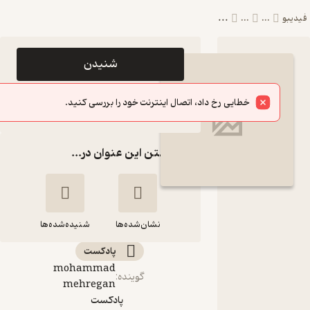
...
بو
...
...
اپیزود زنانگی، از
شنیدن
اسطوره تا
خطایی رخ داد، اتصال اینترنت خود را بررسی کنید.
روانکاوی |
سایر اپیزودها
نقدی از نگاه
گذاشتن این عنوان در...
دکتر شروین
وکیلی پادکست
روانشناسی
نشان‌شده‌ها
سایکوپاد
شنیده‌شده‌ها
پادکست‌
زنانگی، از اسطوره تا
mohammad
گوینده
:
روانکاوی | نقدی از
mehregan
نگاه دکتر شروین
پادکست