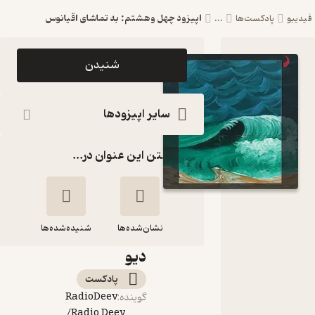
اپیزود چهل وهشتم: به تماشای اقیانوس
دیبو
پادکست‌ها
...
اپیزود اپیزود
شنیدن
چهل
وهشتم: به
سایر اپیزودها
تماشای
گذاشتن این عنوان در...
اقیانوس
Radio
Deev/
نشان‌شده‌ها
پادکست رادیو
شنیده‌شده‌ها
دیو
اپیزود چهل وهشتم:
پادکست‌
به تماشای اقیانوس
RadioDeev
گوینده
:
Radio Deev/