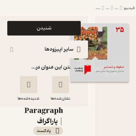
...
بو
...
...
اپیزود
شنیدن
سی‌وپنج:
شکوفه و
سایر اپیزودها
شمشیر |
گذاشتن این عنوان در...
داستان
سامورایی‌ها
(بخش سوم)
نشان‌شده‌ها
پادکست
شنیده‌شده‌ها
Paragraph
سی‌وپنج: شکوفه و
| پاراگراف
شمشیر | داستان
پادکست‌
سامورایی‌ها (بخش