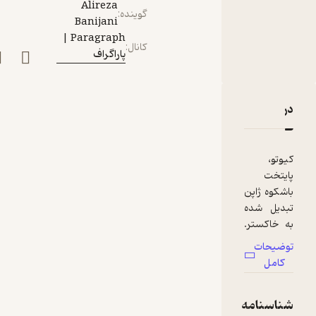
Alireza
سوم)
گوینده
:
Banijani
Paragraph |
کانال
:
پاراگراف
دربارۀ سی‌وپنج: شکوفه و شمشیر | داستان سامورایی‌ها (بخش 
نقدها و امتیازها
کیوتو،
پایتخت
باشکوه ژاپن
تبدیل شده
به خاکستر.
جنگ اونین
توضیحات
فقط شهر رو
کامل
نابود نکرد،
نظم رو هم
شناسنامه
از بین برد.