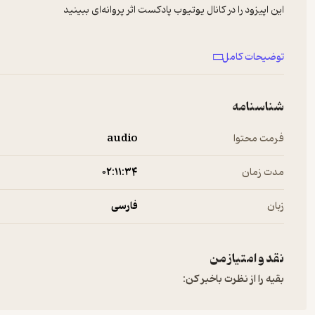
همراه همیشگی ما، کِمِکس خانه‌ی کتابخوان‌ها
توضیحات کامل
@kemex.one
شناسنامه
#پادکست_فارسی #اثر_پروانه_ای #امین_محمدی
فرمت محتوا
audio
#رامبدجوان #کارناوال #خندوانه #جناب_خان #افتو
مدت زمان
۰۲:۱۱:۳۴
زبان
فارسی
نقد و امتیاز من
بقیه را از نظرت باخبر کن: